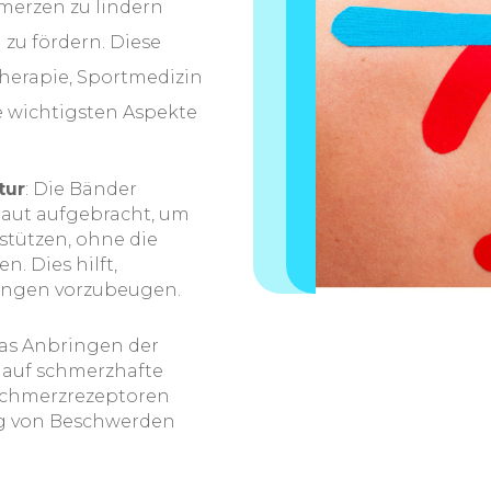
merzen zu lindern
zu fördern. Diese
therapie, Sportmedizin
e wichtigsten Aspekte
tur
: Die Bänder
Haut aufgebracht, um
stützen, ohne die
. Dies hilft,
ungen vorzubeugen.
das Anbringen der
 auf schmerzhafte
 Schmerzrezeptoren
ung von Beschwerden