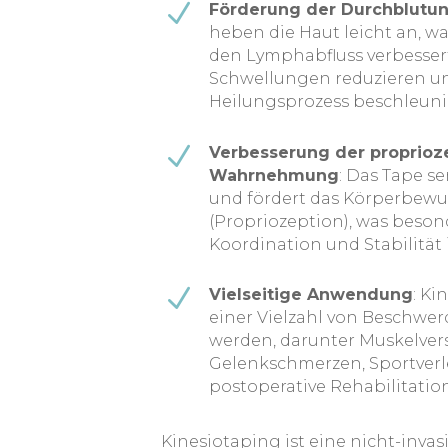
N
Förderung der Durchblutu
heben die Haut leicht an, wa
den Lymphabfluss verbesser
Schwellungen reduzieren u
Heilungsprozess beschleuni
N
Verbesserung der proprioz
Wahrnehmung
: Das Tape se
und fördert das Körperbewu
(Propriozeption), was besond
Koordination und Stabilität i
N
Vielseitige Anwendung
: Ki
einer Vielzahl von Beschwer
werden, darunter Muskelve
Gelenkschmerzen, Sportver
postoperative Rehabilitation
Kinesiotaping ist eine nicht-invas