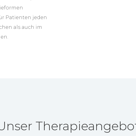
ieformen
ür Patienten jeden
ichen als auch im
den.
Unser Therapieangebo