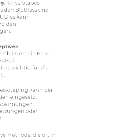
ng
: Kinesiotapes
s den Blutfluss und
t. Dies kann
nd den
gen.
eptiven
nsibilisiert die Haut
sstsein
ers wichtig für die
st.
nesiotaping kann bei
den eingesetzt
rspannungen,
letzungen oder
.
ive Methode, die oft in