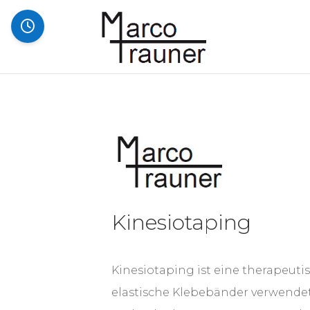
Kinesiotaping
Kinesiotaping ist eine therapeuti
elastische Klebebänder verwendet