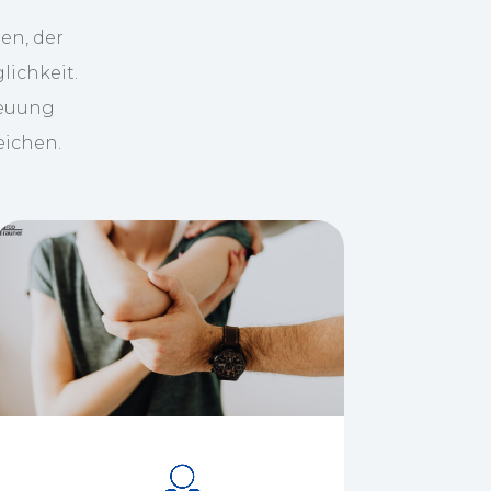
en, der
ichkeit.
reuung
eichen.