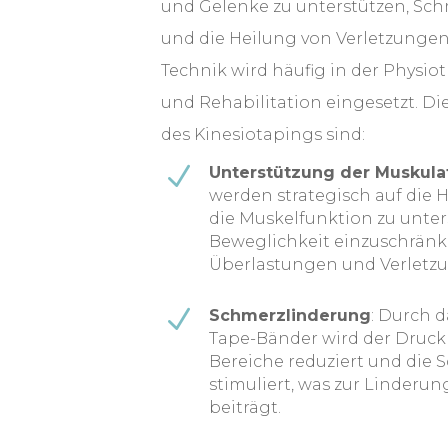
und Gelenke zu unterstützen, Sch
und die Heilung von Verletzungen 
Technik wird häufig in der Physio
und Rehabilitation eingesetzt. Di
des Kinesiotapings sind:
N
Unterstützung der Muskula
werden strategisch auf die 
die Muskelfunktion zu unter
Beweglichkeit einzuschränken
Überlastungen und Verletz
N
Schmerzlinderung
: Durch 
Tape-Bänder wird der Druck
Bereiche reduziert und die
stimuliert, was zur Linder
beiträgt.