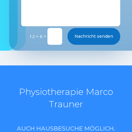
=
12 + 6
Nachricht senden
Physiotherapie Marco
Trauner
AUCH HAUSBESUCHE MÖGLICH.