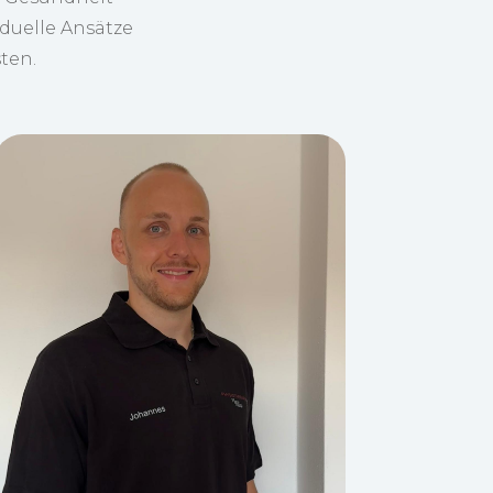
iduelle Ansätze
ten.